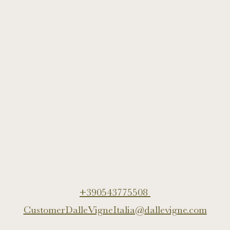
vitivinicole della Germania, punto di riferimento
per la produzione di vini provenienti da…
Contatti
Germania
+390543775508
CustomerDalleVigneItalia@dallevigne.com