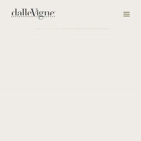
Germania
Azienda
Tenute
Selezione
Catalogo
News & Eventi
Moselland è una delle più grandi cooperative