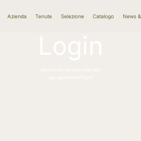
Azienda
Tenute
Selezione
Catalogo
News &
Login
Benvenuti nell’area riservata
agli agenti dalleVigne