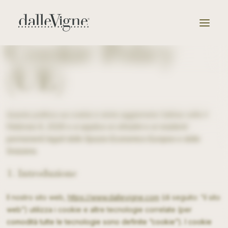
Cookie Policy
(UE)
Azienda
Tenute
Questa politica sui cookie è stata aggiornata l’ultima volta il
Febbraio 9, 2026 e si applica ai cittadini e ai residenti
permanenti legali dello Spazio Economico Europeo e della
Selezione
Svizzera.
1. Introduzione
Catalogo
Il nostro sito web,
https://www.dallevigne.com
(di seguito: “il sito
web”) utilizza i cookie e altre tecnologie correlate (per
News & Eventi
comodità tutte le tecnologie sono definite “cookie”). I cookie