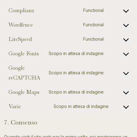
service
analytics
to
Complianz
wpforms
Functional
Consent
service
to
Wordfence
wordpress
Functional
Consent
service
to
LiteSpeed
complianz
Functional
Consent
service
to
Google Fonts
wordfence
Scopo in attesa di indagine
Consent
service
to
Google
litespeed
Scopo in attesa di indagine
service
Consent
reCAPTCHA
google-
to
fonts
Google Maps
Scopo in attesa di indagine
service
Consent
google-
to
Varie
Scopo in attesa di indagine
Consent
recaptcha
service
to
google-
7. Consenso
service
maps
varie
Quando visiti il sito web per la prima volta, noi mostreremo un