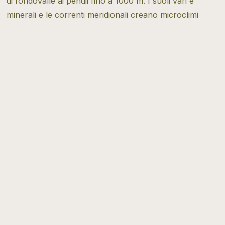
di fondovalle ai pendii fino a 1000 m. I suoli vari e
minerali e le correnti meridionali creano microclimi
ideali, permettendo a ogni vitigno di esprimere al
meglio la propria identità
Tipo di vitivinicoltura
Sostenibile
Scopri di più