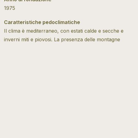
1975
Caratteristiche pedoclimatiche
Il clima è mediterraneo, con estati calde e secche e
inverni miti e piovosi. La presenza delle montagne
della Serra del Montmell e della Serra de l’Ordal crea
un ambiente fresco e ventilato. Il suolo è
principalmente calcareo, con una miscela di argilla e
sabbia
Tipo di vitivinicoltura
Tradizionale
Scopri di più