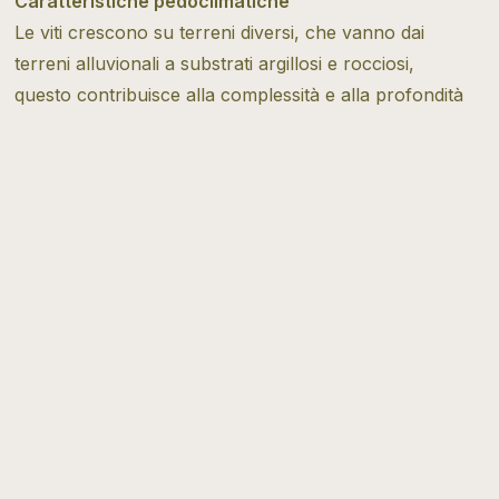
Caratteristiche pedoclimatiche
Le viti crescono su terreni diversi, che vanno dai
terreni alluvionali a substrati argillosi e rocciosi,
questo contribuisce alla complessità e alla profondità
dei vini. Il clima è continentale, caratterizzato da estati
calde e secche e inverni freschi con giornate miti e
occasionali gelate
Tipo di vitivinicoltura
Innovativo
Scopri di più