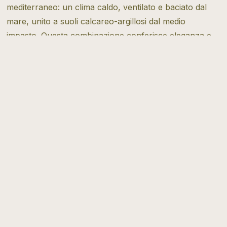
mediterraneo: un clima caldo, ventilato e baciato dal
mare, unito a suoli calcareo-argillosi dal medio
impasto. Questa combinazione conferisce eleganza e
struttura, dando origine a bottiglie che raccontano
l’autenticità del territorio
Tipo di vitivinicoltura
Tradizionale
Scopri di più