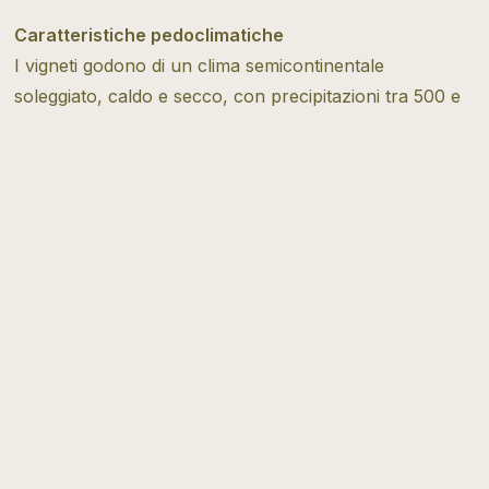
Caratteristiche pedoclimatiche
I vigneti godono di un clima semicontinentale
soleggiato, caldo e secco, con precipitazioni tra 500 e
600 mm l’anno. La geologia offre un mosaico di suoli:
granito, calcare, argilla, scisto e arenaria, che donano
grande varietà ai vini
Tipo di vitivinicoltura
Tradizionale
Scopri di più