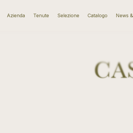
Vai alla selezione delle cantine
Azienda
Tenute
Selezione
Catalogo
News &
CA