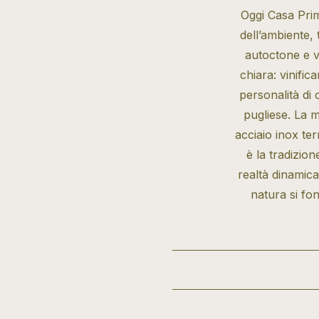
Oggi Casa Primi
dell’ambiente, 
autoctone e vi
chiara: vinific
personalità di o
pugliese. La m
acciaio inox te
è la tradizio
realtà dinamica
natura si fon